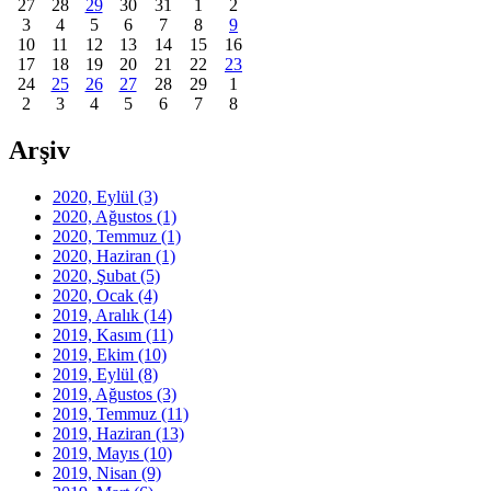
27
28
29
30
31
1
2
3
4
5
6
7
8
9
10
11
12
13
14
15
16
17
18
19
20
21
22
23
24
25
26
27
28
29
1
2
3
4
5
6
7
8
Arşiv
2020, Eylül
(3)
2020, Ağustos
(1)
2020, Temmuz
(1)
2020, Haziran
(1)
2020, Şubat
(5)
2020, Ocak
(4)
2019, Aralık
(14)
2019, Kasım
(11)
2019, Ekim
(10)
2019, Eylül
(8)
2019, Ağustos
(3)
2019, Temmuz
(11)
2019, Haziran
(13)
2019, Mayıs
(10)
2019, Nisan
(9)