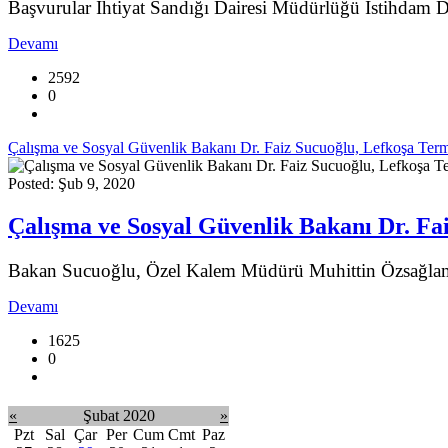
Başvurular İhtiyat Sandığı Dairesi Müdürlüğü İstihdam Des
Devamı
2592
0
Çalışma ve Sosyal Güvenlik Bakanı Dr. Faiz Sucuoğlu, Lefkoşa Termin
Posted: Şub 9, 2020
Çalışma ve Sosyal Güvenlik Bakanı Dr. Fai
Bakan Sucuoğlu, Özel Kalem Müdürü Muhittin Özsağlam ile b
Devamı
1625
0
«
Şubat 2020
»
Pzt
Sal
Çar
Per
Cum
Cmt
Paz