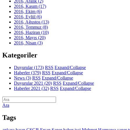
2016, Aralık
(2)
2016, Kasım
(17)
2016, Ekim
(6)
2016, Eylül
(6)
2016, Ağustos
(13)
2016, Temmuz
(8)
2016, Haziran
(10)
2016, Mayıs
(20)
2016, Nisan
(3)
Kategoriler
Duyurular
(173)
RSS
Expand/Collapse
Haberler
(379)
RSS
Expand/Collapse
News
(3)
RSS
Expand/Collapse
Duyurular 2021
(20)
RSS
Expand/Collapse
Haberler 2021
(32)
RSS
Expand/Collapse
Ara
Tags
ankara
basın
CSGB
Ersan Saner
haber
işci
Mehmet Harmancı
saner