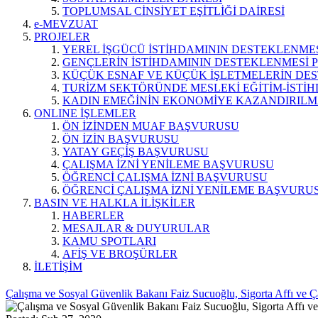
TOPLUMSAL CİNSİYET EŞİTLİĞİ DAİRESİ
e-MEVZUAT
PROJELER
YEREL İŞGÜCÜ İSTİHDAMININ DESTEKLENMES
GENÇLERİN İSTİHDAMININ DESTEKLENMESİ P
KÜÇÜK ESNAF VE KÜÇÜK İŞLETMELERİN DES
TURİZM SEKTÖRÜNDE MESLEKİ EĞİTİM-İSTİH
KADIN EMEĞİNİN EKONOMİYE KAZANDIRILMA
ONLINE İŞLEMLER
ÖN İZİNDEN MUAF BAŞVURUSU
ÖN İZİN BAŞVURUSU
YATAY GEÇİŞ BAŞVURUSU
ÇALIŞMA İZNİ YENİLEME BAŞVURUSU
ÖĞRENCİ ÇALIŞMA İZNİ BAŞVURUSU
ÖĞRENCİ ÇALIŞMA İZNİ YENİLEME BAŞVURU
BASIN VE HALKLA İLİŞKİLER
HABERLER
MESAJLAR & DUYURULAR
KAMU SPOTLARI
AFİŞ VE BROŞÜRLER
İLETİŞİM
Çalışma ve Sosyal Güvenlik Bakanı Faiz Sucuoğlu, Sigorta Affı ve Ç