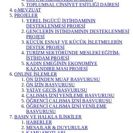
TOPLUMSAL CİNSİYET EŞİTLİĞİ DAİRESİ
e-MEVZUAT
PROJELER
YEREL İŞGÜCÜ İSTİHDAMININ
DESTEKLENMESİ PROJESİ
GENÇLERİN İSTİHDAMININ DESTEKLENMESİ
PROJESİ
KÜÇÜK ESNAF VE KÜÇÜK İŞLETMELERİN
DESTEK PROJESİ
TURİZM SEKTÖRÜNDE MESLEKİ EĞİTİM-
İSTİHDAM PROJESİ
KADIN EMEĞİNİN EKONOMİYE
KAZANDIRILMASI PROJESİ
ONLINE İŞLEMLER
ÖN İZİNDEN MUAF BAŞVURUSU
ÖN İZİN BAŞVURUSU
YATAY GEÇİŞ BAŞVURUSU
ÇALIŞMA İZNİ YENİLEME BAŞVURUSU
ÖĞRENCİ ÇALIŞMA İZNİ BAŞVURUSU
ÖĞRENCİ ÇALIŞMA İZNİ YENİLEME
BAŞVURUSU
BASIN VE HALKLA İLİŞKİLER
HABERLER
MESAJLAR & DUYURULAR
KAMU SPOTLARI